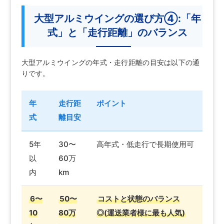
大型アルミウイングの選び方④:「年
式」と「走行距離」のバランス
大型アルミウイングの年式・走行距離の目安は以下の通
りです。
年
走行距
ポイント
式
離目安
5年
30〜
高年式・低走行で長期使用可
以
60万
内
km
6〜
50〜
コストと状態のバランス
10
80万
◎(運送業者様に最も人気)