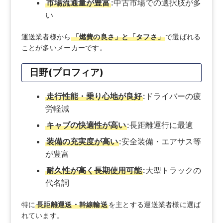
市場流通量が豊富
:中古市場での選択肢が多
い
運送業者様から
「燃費の良さ」と「タフさ」
で選ばれる
ことが多いメーカーです。
日野(プロフィア)
走行性能・乗り心地が良好
:ドライバーの疲
労軽減
キャブの快適性が高い
:長距離運行に最適
装備の充実度が高い
:安全装備・エアサス等
が豊富
耐久性が高く長期使用可能
:大型トラックの
代名詞
特に
長距離運送・幹線輸送
を主とする運送業者様に選ば
れています。