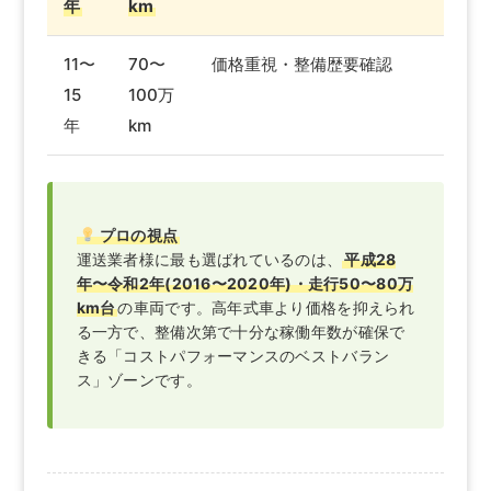
年
km
11〜
70〜
価格重視・整備歴要確認
15
100万
年
km
プロの視点
運送業者様に最も選ばれているのは、
平成28
年〜令和2年(2016〜2020年)・走行50〜80万
km台
の車両です。高年式車より価格を抑えられ
る一方で、整備次第で十分な稼働年数が確保で
きる「コストパフォーマンスのベストバラン
ス」ゾーンです。