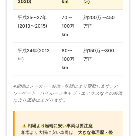
2020)
km
ン)
平成25〜27年
70〜
約200万〜450
(2013〜2015)
100万
万円
km
平成24年(2012
80〜
約150万〜300
年)
100万
万円
km
※相場はメーカー・装備・状態により変動します。パ
ワーゲート・ハイルーフキャブ・エアサスなどの装備
により価格は上がります。
相場より極端に安い車両は要注意
相場より大幅に安い車両は、
大きな修理歴・整