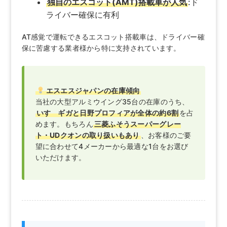
独自のエスコット(AMT)搭載車が人気
:ド
ライバー確保に有利
AT感覚で運転できるエスコット搭載車は、ドライバー確
保に苦慮する業者様から特に支持されています。
エスエスジャパンの在庫傾向
当社の大型アルミウイング35台の在庫のうち、
いすゞギガと日野プロフィアが全体の約6割
を占
めます。もちろん
三菱ふそうスーパーグレー
ト・UDクオンの取り扱いもあり
、お客様のご要
望に合わせて4メーカーから最適な1台をお選び
いただけます。