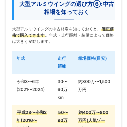
大型アルミウイングの選び方⑥:中古
相場を知っておく
大型アルミウイングの中古相場を知っておくと、
適正価
格で購入できます
。年式・走行距離・装備によって価格
は大きく変動します。
年式
走行
相場価格(目安)
距離
令和3〜6年
30〜
約800万〜1,500
(2021〜2024)
60万
万円
km
平成28〜令和2
50〜
約400万〜800
年(2016〜
90万
万円(人気ゾー