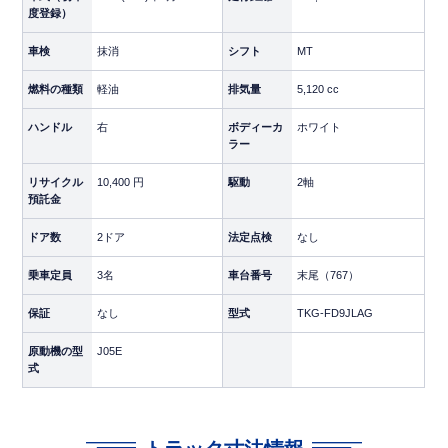
度登録）
車検
抹消
シフト
MT
【車両情報】
燃料の種類
軽油
排気量
5,120 cc
年式
平成27年（2015年）
ハンドル
右
ボディーカ
ホワイト
メーカー・車種
日野／レンジャー
ラー
ボディ
アルミウイング（トランテック
リサイクル
10,400 円
駆動
2軸
ス製）
預託金
パワーゲート
新明和製跳上パワーゲート
ドア数
2ドア
法定点検
なし
乗車定員
サスペンション
3名
エアサス
車台番号
末尾（767）
保証
なし
型式
TKG-FD9JLAG
ミッション
6速MT
原動機の型
J05E
車体色
ホワイト
式
走行距離
718,000km
最大積載量
2,400kg