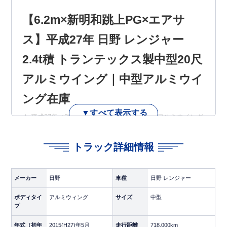
【6.2m×新明和跳上PG×エアサ
ス】平成27年 日野 レンジャー
2.4t積 トランテックス製中型20尺
アルミウイング｜中型アルミウイ
ング在庫
▼すべて表示する
★ 平成27年（2015年） 日野 レンジャー 中型アルミウイング
／ トランテックス製20尺（6.2m定番ボディ） ／ 新明和製跳
上パワーゲート ／ エアサス ★
トラック詳細情報
◆ 6.2m×新明和跳上PG×エアサスのレンジャーが入庫しまし
た！
メーカー
日野
車種
日野 レンジャー
日野の中型レンジャー、トランテックス製20尺アルミウイン
ボディタイ
アルミウィング
サイズ
中型
グ車に新明和製跳上パワーゲートとエアサスを装備した、装
プ
備充実の1台です。6.2m定番ボディで扱いやすく、配送・地
場運送・幹線輸送の主力として即戦力で活躍します。
年式（初年
2015(H27)年5月
走行距離
718,000km