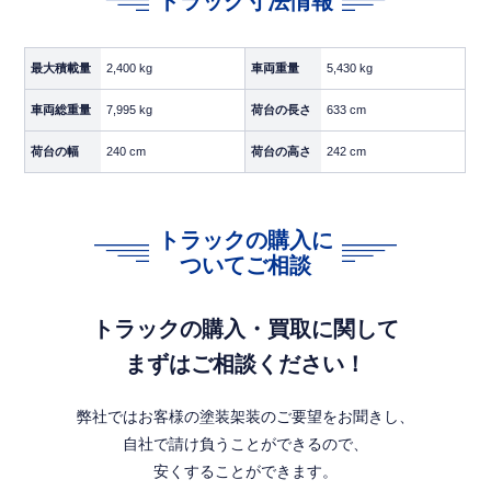
トラック寸法情報
【荷台内寸】
最大積載量
2,400 kg
車両重量
5,430 kg
長さ
633cm
車両総重量
7,995 kg
荷台の長さ
633 cm
幅
240cm
荷台の幅
240 cm
荷台の高さ
242 cm
高さ
242cm
中型20尺（6.2m）クラスの定番サイズで、雑貨・建材・家
トラックの購入に
具・家電など幅広い品目の輸送に対応。エアサス＋新明和製
ついてご相談
跳上パワーゲートの組み合わせで、振動を抑えつつ重量物の
積み下ろしもスムーズに行えます。
トラックの購入・買取に関して
まずはご相談ください！
【即決ポイント】
新明和製跳上パワーゲート装備
弊社ではお客様の塗装架装のご要望をお聞きし、
自社で請け負うことができるので、
信頼の新明和製跳上PGで、重量物・パレット物の積み下ろし
を安全かつスピーディに行え、ドライバーの身体的負担を軽
安くすることができます。
減します。