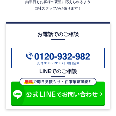
納車日もお客様の要望に応えられるよう
自社スタッフが頑張ります！
エアサス装備で荷物に優しい
振動を抑えるエアサス装備で、精密機器・家具・ガラス製品
など振動を嫌う品目の輸送にも安心です。
お電話でのご相談
6.2m定番ボディ×2.4t積で扱いやすい
20尺クラスの取り回しやすい中型ボディに2.4t積載で、配送
から地場運送まで幅広く対応できます。
トランテックス製アルミウイング
受付 9:00〜19:00 / 日曜日定休
信頼の架装メーカートランテックス製ウイングで、耐久性・
LINEでのご相談
品質ともに高水準です。
【こんな会社様にオススメ】
中距離配送・地場運送で装備充実の中型ウイングを増備
されたい会社様
家具・家電・精密機器など振動を嫌う品目を扱われる運
送業者様