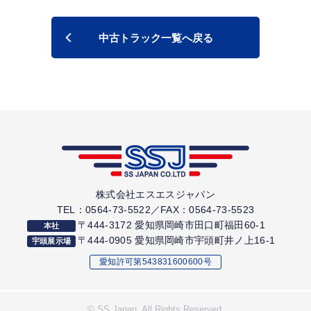
跳上PG×エアサスで作業効率・輸送品質を両立したい配
送業者様
中古トラック一覧へ戻る
中型6.2mアルミウイングの増備・代替を検討されている
会社様
この車両に関するお問い合わせ・ご商談は下記よりお気
軽にご連絡ください。
▶ お問い合わせはこちら
▶ 中型アルミウイングの在庫一覧を見る
株式会社エスエスジャパン
TEL：0564-73-5522／FAX：0564-73-5523
〒444-3172 愛知県岡崎市田口町福田60-1
本社
〒444-0905 愛知県岡崎市宇頭町井ノ上16-1
宇頭展示場
愛知許可第543831600600号
© SS Japan. All Rights Reserved.