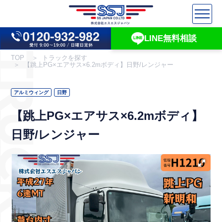
LINE無料相談
UCK INFO
TOP
トラックを探す
【跳上PG×エアサス×6.2mボディ】日野/レンジャー
アルミウィング
日野
【跳上PG×エアサス×6.2mボディ】
日野/レンジャー