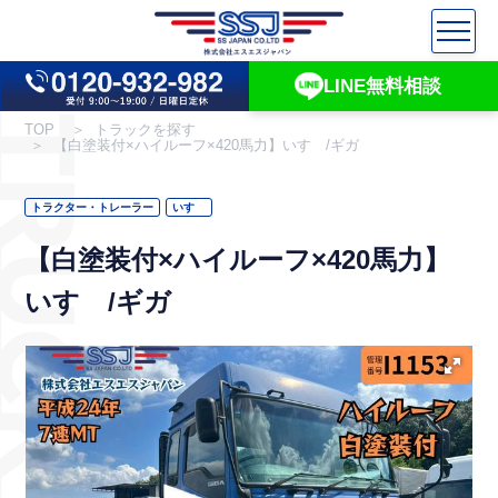
LINE無料相談
UCK INFO
TOP
トラックを探す
【白塗装付×ハイルーフ×420馬力】いすゞ/ギガ
トラクター・トレーラー
いすゞ
【白塗装付×ハイルーフ×420馬力】
いすゞ/ギガ