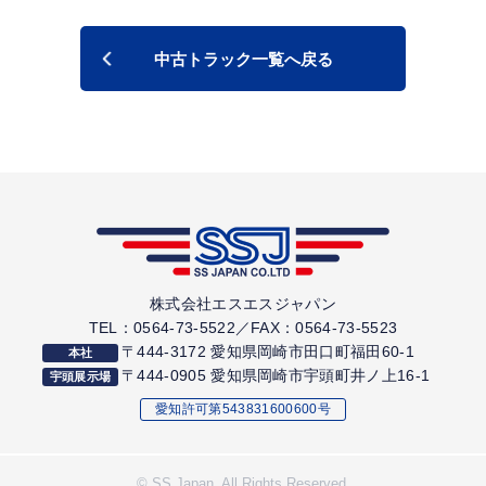
長距離幹線輸送・トレーラー牽引業務を行われる運送会
社様
中古トラック一覧へ戻る
自社ロゴラッピング前提で白塗装済み車両をお探しの会
社様
ハイルーフ仕様のトラクタヘッドを増備・代替されたい
会社様
ベテランドライバー中心でMTトラクタを運用される運送
業者様
この車両に関するお問い合わせ・ご商談は下記よりお気
軽にご連絡ください。
株式会社エスエスジャパン
TEL：0564-73-5522／FAX：0564-73-5523
▶ お問い合わせはこちら
〒444-3172 愛知県岡崎市田口町福田60-1
本社
▶ 大型トラクタの在庫一覧を見る
〒444-0905 愛知県岡崎市宇頭町井ノ上16-1
宇頭展示場
愛知許可第543831600600号
© SS Japan. All Rights Reserved.