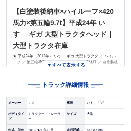
【白塗装後納車×ハイルーフ×420
馬力×第五輪9.7t】平成24年 い
すゞ ギガ 大型トラクタヘッド｜
大型トラクタ在庫
★ 平成24年（2012年） いすゞ ギガ 大型トラクタ ／ ハイル
ーフ ／ 第五輪荷重9,700kg ／ 420馬力 ／ 7速MT ／ 白塗装後
▼すべて表示する
納車 ★
トラック詳細情報
◆ 白塗装サービス付×ハイルーフ×420馬力の大型トラクタギ
ガが入庫しました！
いすゞの大型フラッグシップ「ギガ」のトラクタヘッド、第
メーカー
いすゞ
車種
いすゞ ギガ
五輪荷重9.7t・420馬力・7速MTの即戦力車両です。ハイルー
フキャブで長距離運行も快適、白塗装サービス付きでクリー
ボディタイ
トラクター・トレーラ
サイズ
大型
ンな状態でお渡し可能。自社カラーへのラッピング前提でも
プ
ー
すぐにスタートできる1台です。
年式（初年
2012(H24)年12月
走行距離
542,000km