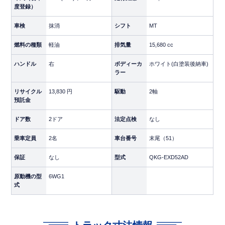
度登録）
白塗装サービス付き・自社カラー対応OK
車検
抹消
シフト
MT
本車両は
白塗装後納車
となります。自社ロゴ・ラッ
ピング前提でもクリーンな状態からスタートできるた
燃料の種類
軽油
排気量
15,680 cc
め、納車後すぐに自社カラー化が可能です。
ハンドル
右
ボディーカ
ホワイト(白塗装後納車)
ラー
【車両情報】
リサイクル
13,830 円
駆動
2軸
預託金
年式
平成24年（2012年）
ドア数
2ドア
法定点検
なし
メーカー・車種
いすゞ／ギガ（トラクタ）
乗車定員
2名
車台番号
末尾（51）
キャブ
ハイルーフ
保証
なし
型式
QKG-EXD52AD
エンジン出力
420馬力
原動機の型
6WG1
式
ミッション
7速MT
車体色
ホワイト（白塗装後納車）