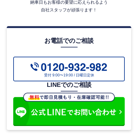
【即決ポイント】
納車日もお客様の要望に応えられるよう
自社スタッフが頑張ります！
白塗装サービス付きで自社カラー対応
白塗装後の納車のため、自社ロゴ・ラッピング前提でもキレ
イな状態でお渡しできます。
お電話でのご相談
第五輪荷重9.7t×420馬力のバランス仕様
標準的な第五輪荷重とパワフルな420馬力の組み合わせで、幅
広いトレーラー輸送業務に対応します。
ハイルーフキャブで長距離も快適
受付 9:00〜19:00 / 日曜日定休
ハイルーフ仕様でドライバーの居住性を確保、長距離運行や
LINEでのご相談
仮眠時の快適性も期待できます。
7速MTで力強い走行性能
7速マニュアル仕様でトルク感・燃費コントロールに優れ、ベ
テランドライバーがすぐ馴染める仕様です。
【こんな会社様にオススメ】