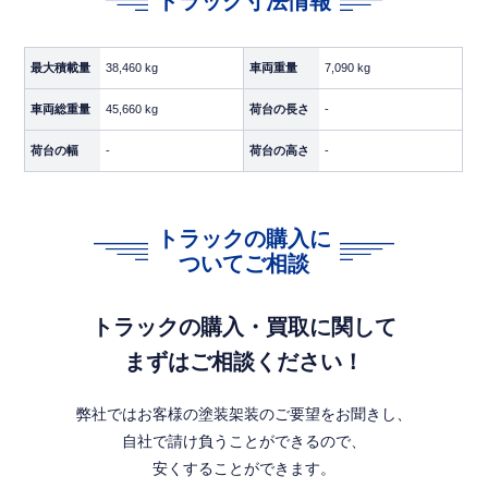
トラック寸法情報
走行距離
542,000km
第五輪荷重
9,700kg
最大積載量
38,460 kg
車両重量
7,090 kg
特記事項
白塗装後納車／トラクタヘッド
車両総重量
45,660 kg
荷台の長さ
-
荷台の幅
-
荷台の高さ
-
【牽引性能】
第五輪荷重
9,700kg
トラックの購入に
エンジン出力
420馬力
ついてご相談
対応トレーラー
ウイング・平・冷凍・タンクな
トラックの購入・買取に関して
ど幅広く対応可能
まずはご相談ください！
第五輪荷重9.7t・420馬力・7速MTの組み合わせで、長距離幹
線輸送のメイン車両として安定した走行が可能。ハイルーフ
キャブにより、長距離運行時のドライバー快適性も確保して
弊社ではお客様の塗装架装のご要望をお聞きし、
います。
自社で請け負うことができるので、
安くすることができます。