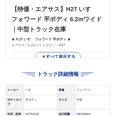
【特価・エアサス】H27 いすゞ
フォワード 平ボディ 6.2mワイド
｜中型トラック在庫
★ H.27 いすゞ フォワード 平ボディ ★
エアサス / 6.2mワイドボディ / 6MT
▼すべて表示する
◆ 特価！エアサス×6.2mワイド！積載力抜群のフォワード平
ボディが入庫しました！
トラック詳細情報
中型トラックの定番、いすゞフォワードが入荷です！エアサ
ス搭載の6.2mワイド平ボディで、積載効率・輸送品質ともに
優れた特価の1台です。幅236cmのワイドボディに最大積載量
3,700kgの頼もしい積載力で、建材・鉄骨・農産物など幅広い
メーカー
いすゞ
車種
フォワード
荷物の輸送に対応できます。エアサス装備で荷物へのダメー
ボディタイ
平ボディ
サイズ
中型
ジを最小限に抑えた、荷主評価にこだわりたい事業者様にぴ
プ
ったりな車両です。
年式（初年
H27年03月
走行距離
590,000km