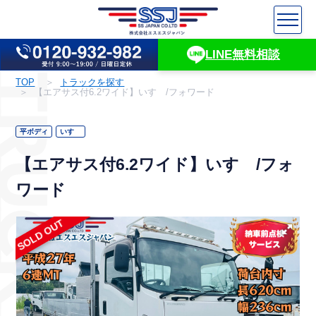
LINE無料相談
UCK INFO
TOP
トラックを探す
【エアサス付6.2ワイド】いすゞ/フォワード
平ボディ
いすゞ
【エアサス付6.2ワイド】いすゞ/フォ
ワード
SOLD OUT