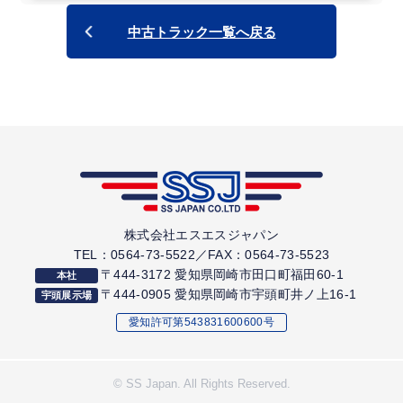
エアサス付き平ボディの中型車をお探しの事業者様
中古トラック一覧へ戻る
長尺物・建材・農産物など幅広い荷物の輸送をお考えの
事業者様
6.2mワイドボディで積載効率を重視している事業者様
コストを抑えつつ装備充実の中型平ボディをお探しの事
業者様
【 お問い合わせ・在庫一覧 】
この車両についてのお問い合わせは下記よりお気軽にど
株式会社エスエスジャパン
TEL：0564-73-5522／FAX：0564-73-5523
うぞ。
〒444-3172 愛知県岡崎市田口町福田60-1
本社
▶
お問い合わせはこちら
〒444-0905 愛知県岡崎市宇頭町井ノ上16-1
宇頭展示場
▶
平ボディ中型トラックの在庫一覧はこちら
愛知許可第543831600600号
© SS Japan. All Rights Reserved.