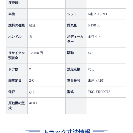
度登録）
【 車両情報 】
車検
-
シフト
6速フロアMT
年式
平成27年（2015年）
燃料の種類
軽油
排気量
5,190 cc
メーカー・車種
いすゞ／フォワード
ハンドル
右
ボディーカ
ホワイト
ボディ
平ボディ
ラー
キャブ
標準
リサイクル
12,460 円
駆動
4x2
預託金
サスペンション
エアサス
ドア数
2
法定点検
なし
ミッション
6速MT
乗車定員
2名
車台番号
末尾（420）
車体色
パールホワイト
保証
なし
型式
TKG-FRR90T2
走行距離
589,000km
原動機の型
4HK1
式
最大積載量
3,700kg
トラック寸法情報
【 荷台内寸 】