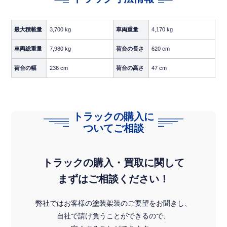
長さ
620cm（6.2m）
最大積載量
3,700 kg
車両重量
4,170 kg
幅
236cm
車両総重量
7,980 kg
荷台の長さ
620 cm
高さ
47cm
荷台の幅
236 cm
荷台の高さ
47 cm
6.2mのワイドボディに幅236cmの広々とした荷台。平ボディ
ならではのオープン構造で、長尺物・建材・農産物など形状
を選ばない幅広い荷物に対応できます。クレーンやユニック
との組み合わせにも対応しやすい、汎用性の高い荷台スペー
トラックの購入に
スです。
ついてご相談
【 即決ポイント 】
トラックの購入・買取に関して
エアサス装備で高品質な輸送を実現
まずはご相談ください！
荷物へのダメージを最小限に抑え、荷主評価を落とさない安
定輸送が可能。農産物・精密機器・デリケートな貨物の輸送
弊社ではお客様の塗装架装のご要望をお聞きし、
にも安心して対応できます。
自社で請け負うことができるので、