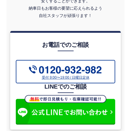
安くすることができます。
6.2mワイドボディで積載効率を最大化
納車日もお客様の要望に応えられるよう
長さ620cm・幅236cmの広い荷台で、長尺物・大型資材の積
自社スタッフが頑張ります！
載にも余裕で対応。1回の輸送でまとめて運べるコストパフォ
ーマンスの高い仕様です。
最大積載量3,700kgの頼もしい積載力
中型クラスとしては高水準の3,700kgの積載量。建材・鉄骨・
お電話でのご相談
農産物など重量物の輸送業務にも安心して対応できます。
平ボディの高い汎用性
オープン構造の平ボディで、形状・サイズを選ばず幅広い荷
物に対応。業種・用途を問わず活躍できる汎用性の高い車両
受付 9:00〜19:00 / 日曜日定休
です。
LINEでのご相談
使い慣れた6速MT
トルク感・燃費コントロールに優れたマニュアルトランスミ
ッション。長年の運転経験を活かして走れる仕様です。
【 こんな会社様にオススメ 】